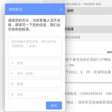
（深圳HUBBLE）PH/ORP-800
请您留言
滤芯、滤材
滤芯
感谢您的关注，当前客服人员不在
滤材
线，请填写一下您的信息，我们会
矿化浓缩液
尽快和您联系。
矿物质水浓缩液
中国首个最专业的石英砂门户网站
上线：ww..
我司于2011、6、29，在深圳会展
中心..
移动电话：13902943615 180
地址： 深圳市宝安南路西湖花园西凌
提交