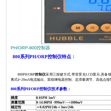
PH/ORP-800控制器
800系列PH/ORP控制仪特点：
800PH/ORP
控制仪
采用三按键方式
,带背景光LCD显示,具
离式4~20mA电流输出、双组继电器控制、迟滞量调节、高低点
800系列PH/ORP控制仪技术参数：
精度
0.01PH 1mV
测量范围
0-14.00PH -999mV
—
+1000mV
稳定性
＜
0.02PH/24h
＜
3mv/24h